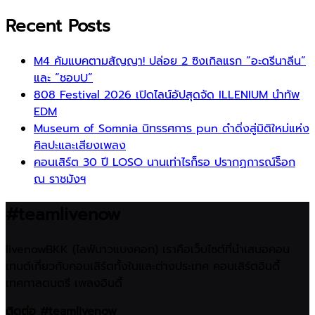
Recent Posts
M4 คัมแบคตามสัญญา! ปล่อย 2 ซิงเกิลแรก “อะดรีนาลีน”
และ “ชอบU”
808 Festival 2026 เปิดไลน์อัปสุดจัด ILLENIUM นำทัพ
EDM
Museum of Somnia นิทรรศการ pun ดำดิ่งสู่มิติใหม่แห่ง
ศิลปะและเสียงเพลง
คอนเสิร์ต 30 ปี LOSO นานเท่าไรก็รอ ปรากฏการณ์ร็อก
ณ ราชมังฯ
#teamlivenow
livenowBKK (ไลฟ์นาวแบงคอก) เราคือเว็บไซต์ที่นำเสนอคอน
เทนต์เกี่ยวกับคอนเสิร์ตทั้งในและต่างประเทศ คอนเสิร์ตอินดี้
เทศกาลดนตรี เพลงอินดี้
ติดต่อ #teamlivenow